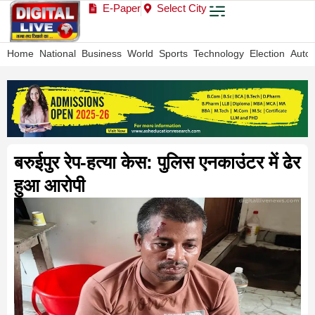
E-Paper
Select City
Home
National
Business
World
Sports
Technology
Election
Auto
बरुईपुर रेप-हत्या केस: पुलिस एनकाउंटर में ढेर
हुआ आरोपी