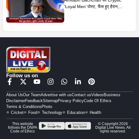
Amitabh Bachchan का Cryptic
‘Loyal Men’ पोस्ट, फैंस हुए हैरान;...
Follow us on
About Us
Our Team
Advertise with us
Contact us
Videos
Business
Disclaimer
Feedback
Sitemap
Privacy Policy
Code Of Ethics
Terms & Conditions
Photo
Cricket
Food
Technology
Education
Health
This website
© Copyright 2026
follows the DNPA
Digital Live News. All
Code of Ethics
rights reserved.