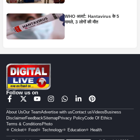
WHO अलर्ट: Hantavirus के 5
मामले, 3 लोगों की मौत
Follow us on
About Us
Our Team
Advertise with us
Contact us
Videos
Business
Disclaimer
Feedback
Sitemap
Privacy Policy
Code Of Ethics
Terms & Conditions
Photo
Cricket
Food
Technology
Education
Health