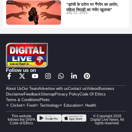
“झांसी के दरोगा पर गैंगरेप का आरोप,
महिला सिपाही का गंभीर खुलासा”
July 22, 2025
Follow us on
About Us
Our Team
Advertise with us
Contact us
Videos
Business
Disclaimer
Feedback
Sitemap
Privacy Policy
Code Of Ethics
Terms & Conditions
Photo
Cricket
Food
Technology
Education
Health
This website
© Copyright 2026
follows the DNPA
Digital Live News. All
Code of Ethics
rights reserved.