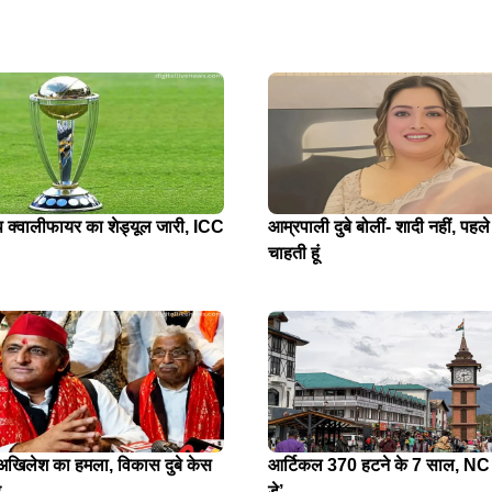
प क्वालीफायर का शेड्यूल जारी, ICC
आम्रपाली दुबे बोलीं- शादी नहीं, पहले
चाहती हूं
े अखिलेश का हमला, विकास दुबे केस
आर्टिकल 370 हटने के 7 साल, NC न
र
डे’