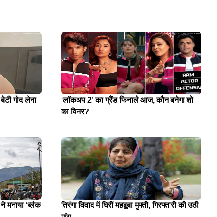
 बेटी गोद लेना
‘लॉकअप 2’ का ग्रैंड फिनाले आज, कौन बनेगा शो
का विनर?
े मनाया ‘ब्लैक
तिरंगा विवाद में घिरीं महबूबा मुफ्ती, गिरफ्तारी की उठी
मांग