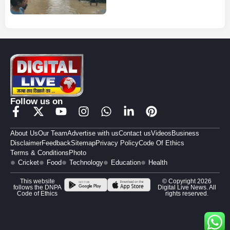
Follow us on
About Us
Our Team
Advertise with us
Contact us
Videos
Business
Disclaimer
Feedback
Sitemap
Privacy Policy
Code Of Ethics
Terms & Conditions
Photo
Cricket
Food
Technology
Education
Health
This website
© Copyright 2026
follows the DNPA
Digital Live News. All
Code of Ethics
rights reserved.