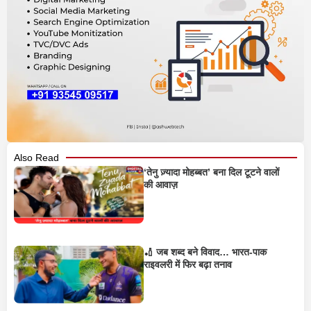
Also Read
‘तेनु ज़्यादा मोहब्बत’ बना दिल टूटने वालों
की आवाज़
🏏 जब शब्द बने विवाद… भारत-पाक
राइवलरी में फिर बढ़ा तनाव