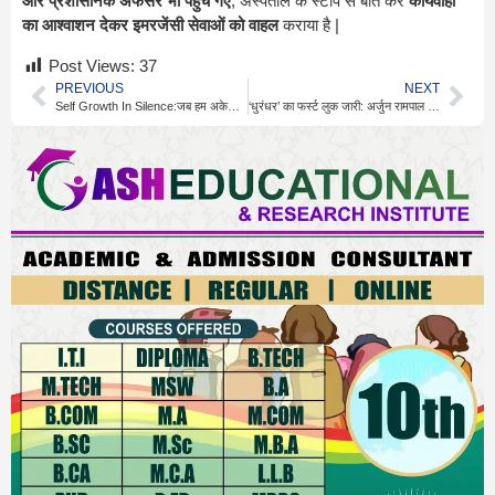
ऒर प्रशासनिक अफसर भी पहुंच गए
, अस्पताल के स्टाप सें बात कर
कार्यवाही
का आश्वाशन देकर इमरजेंसी सेवाओं को वाहल
कराया है |
Post Views:
37
PREVIOUS
NEXT
Self Growth In Silence:जब हम अकेले होते हैं,तो हम खुद को समझ पाते हैं।
‘धुरंधर’ का फर्स्ट लुक जारी: अर्जुन रामपाल का ग्रे किरदार और खुफिया मिशन की झलक