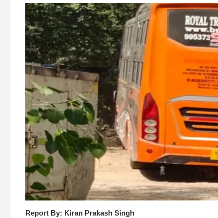
Report By: Kiran Prakash Singh