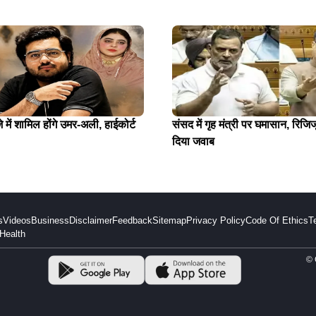
में शामिल होंगे उमर-अली, हाईकोर्ट
संसद में गृह मंत्री पर घमासान, रिजिजू
दिया जवाब
s
Videos
Business
Disclaimer
Feedback
Sitemap
Privacy Policy
Code Of Ethics
T
Health
© 