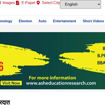
Images
E-Paper
Select City
hnology
Election
Auto
Entertainment
Short Videos
ारदात