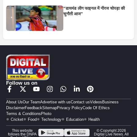
“डायमंड लीग फाइनल में नीरज चोपड़ा की
चुनौती आज”
Follow us on
About Us
Our Team
Advertise with us
Contact us
Videos
Business
Disclaimer
Feedback
Sitemap
Privacy Policy
Code Of Ethics
Terms & Conditions
Photo
Cricket
Food
Technology
Education
Health
This website
© Copyright 2026
follows the DNPA
Digital Live News. All