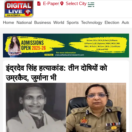
E-Paper
Select City
Home
National
Business
World
Sports
Technology
Election
Auto
इंद्रदेव सिंह हत्याकांड: तीन दोषियों को
उम्रकैद, जुर्माना भी