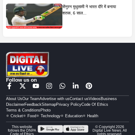
सेंनुरन मुथुसामी ने भारत दौरे में बनाया
शतक, 6 साल...
Follow us on
About Us
Our Team
Advertise with us
Contact us
Videos
Business
Disclaimer
Feedback
Sitemap
Privacy Policy
Code Of Ethics
Terms & Conditions
Photo
Cricket
Food
Technology
Education
Health
This website
© Copyright 2026
follows the DNPA
Digital Live News. All
Code of Ethics
rights reserved.