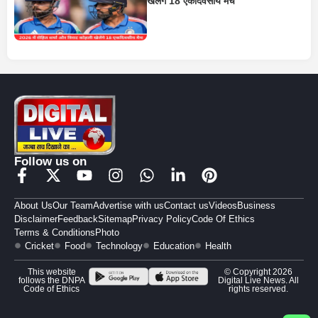
खेलेंगे 18 एकदिवसीय मैच
Follow us on
About Us
Our Team
Advertise with us
Contact us
Videos
Business
Disclaimer
Feedback
Sitemap
Privacy Policy
Code Of Ethics
Terms & Conditions
Photo
Cricket
Food
Technology
Education
Health
This website
© Copyright 2026
follows the DNPA
Digital Live News. All
Code of Ethics
rights reserved.