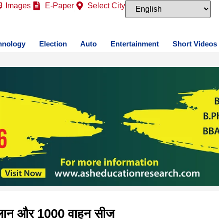
Images
E-Paper
Select City
hnology
Election
Auto
Entertainment
Short Videos
चालान और 1000 वाहन सीज