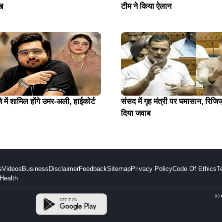
ख
टीम ने किया ऐलान
में शामिल होंगे उमर-अली, हाईकोर्ट
संसद में गृह मंत्री पर घमासान, रिजिजू
दिया जवाब
s
Videos
Business
Disclaimer
Feedback
Sitemap
Privacy Policy
Code Of Ethics
T
Health
© 