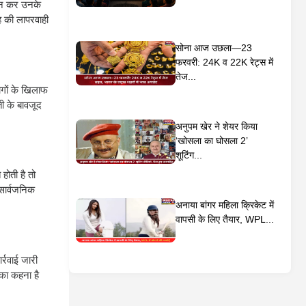
चान कर उनके
ह की लापरवाही
सोना आज उछला—23
फरवरी: 24K व 22K रेट्स में
तेज...
ोगों के खिलाफ
ी के बावजूद
अनुपम खेर ने शेयर किया
‘खोसला का घोसला 2’
शूटिंग...
होती है तो
सार्वजनिक
अनाया बांगर महिला क्रिकेट में
वापसी के लिए तैयार, WPL...
्रवाई जारी
 का कहना है