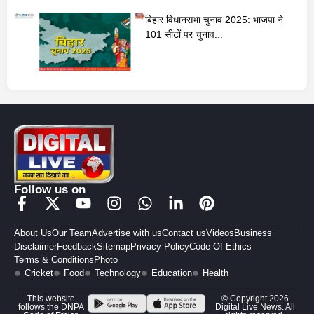
बिहार विधानसभा चुनाव 2025: भाजपा ने
101 सीटों पर चुनाव...
Follow us on
About Us
Our Team
Advertise with us
Contact us
Videos
Business
Disclaimer
Feedback
Sitemap
Privacy Policy
Code Of Ethics
Terms & Conditions
Photo
Cricket
Food
Technology
Education
Health
This website
© Copyright 2026
follows the DNPA
Digital Live News. All