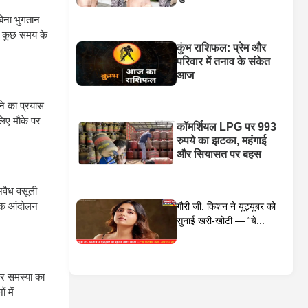
बिना भुगतान
े कुछ समय के
कुंभ राशिफल: प्रेम और
परिवार में तनाव के संकेत
आज
ने का प्रयास
लिए मौके पर
कॉमर्शियल LPG पर 993
रुपये का झटका, महंगाई
और सियासत पर बहस
अवैध वसूली
 तक आंदोलन
गौरी जी. किशन ने यूट्यूबर को
सुनाई खरी-खोटी — “ये...
कर समस्या का
 में