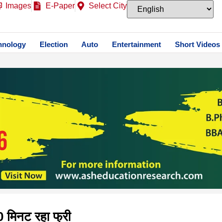
Images
E-Paper
Select City
hnology
Election
Auto
Entertainment
Short Videos
0 मिनट रहा फ्री