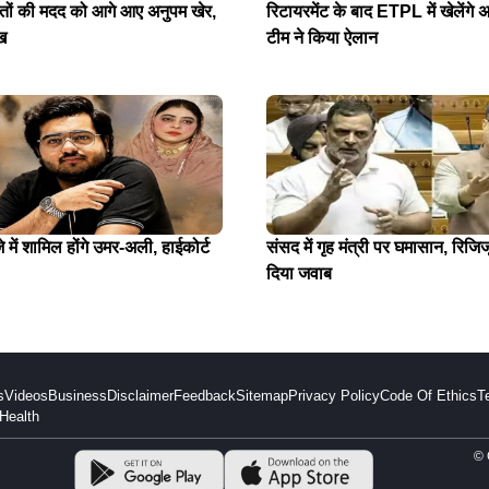
ितों की मदद को आगे आए अनुपम खेर,
रिटायरमेंट के बाद ETPL में खेलेंगे अ
ख
टीम ने किया ऐलान
में शामिल होंगे उमर-अली, हाईकोर्ट
संसद में गृह मंत्री पर घमासान, रिजिजू
दिया जवाब
s
Videos
Business
Disclaimer
Feedback
Sitemap
Privacy Policy
Code Of Ethics
T
Health
© 