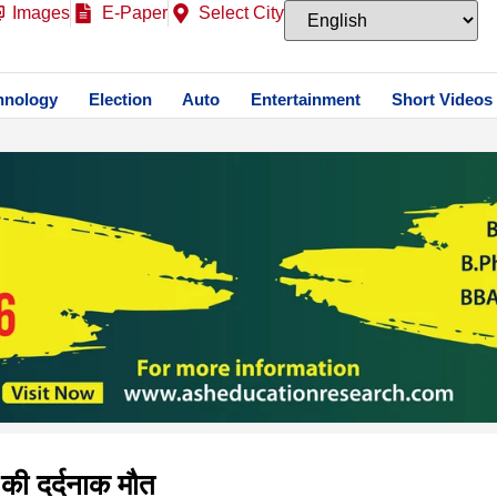
Images
E-Paper
Select City
hnology
Election
Auto
Entertainment
Short Videos
 की दर्दनाक मौत