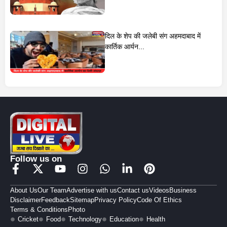
दिल के शेप की जलेबी संग अहमदाबाद में
कार्तिक आर्यन...
Follow us on
About Us
Our Team
Advertise with us
Contact us
Videos
Business
Disclaimer
Feedback
Sitemap
Privacy Policy
Code Of Ethics
Terms & Conditions
Photo
Cricket
Food
Technology
Education
Health