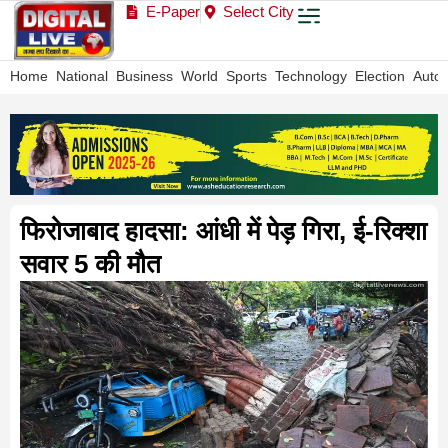
E-Paper
Select City
Home
National
Business
World
Sports
Technology
Election
Auto
फिरोजाबाद हादसा: आंधी में पेड़ गिरा, ई-रिक्शा
सवार 5 की मौत