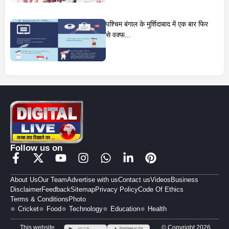
पश्चिम बंगाल के मुर्शिदाबाद में एक बार फिर
से वक्फ...
Follow us on
About Us
Our Team
Advertise with us
Contact us
Videos
Business
Disclaimer
Feedback
Sitemap
Privacy Policy
Code Of Ethics
Terms & Conditions
Photo
Cricket
Food
Technology
Education
Health
This website
© Copyright 2026