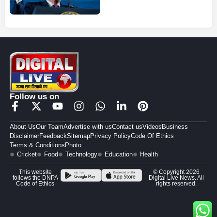
Follow us on
About Us
Our Team
Advertise with us
Contact us
Videos
Business
Disclaimer
Feedback
Sitemap
Privacy Policy
Code Of Ethics
Terms & Conditions
Photo
Cricket
Food
Technology
Education
Health
This website
© Copyright 2026
follows the DNPA
Digital Live News. All
Code of Ethics
rights reserved.