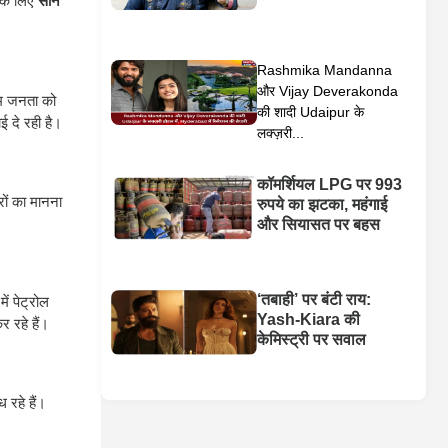
 के लिए
सोने
Rashmika Mandanna
और Vijay Deverakonda
आम जनता को
की शादी Udaipur के
ई दे रही है।
लक्ज़री...
कॉमर्शियल LPG पर 993
रों का मानना
रुपये का झटका, महंगाई
और सियासत पर बहस
‘तबाही’ पर बंटी राय:
ें पेट्रोल
Yash-Kiara की
 रहे हैं।
केमिस्ट्री पर सवाल
 रहे हैं।