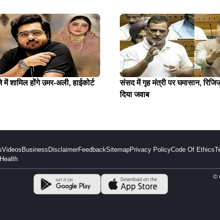
में शामिल होंगे उमर-अली, हाईकोर्ट
संसद में गृह मंत्री पर घमासान, रिजिजू
दिया जवाब
s
Videos
Business
Disclaimer
Feedback
Sitemap
Privacy Policy
Code Of Ethics
T
Health
© 