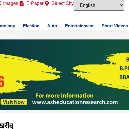
Images
E-Paper
Select City
hnology
Election
Auto
Entertainment
Short Videos
 खरीद