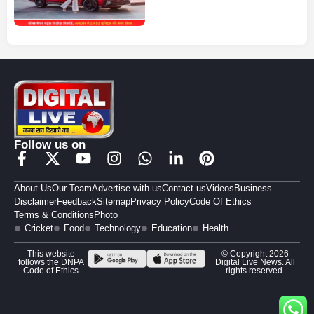
Follow us on
About Us
Our Team
Advertise with us
Contact us
Videos
Business
Disclaimer
Feedback
Sitemap
Privacy Policy
Code Of Ethics
Terms & Conditions
Photo
Cricket
Food
Technology
Education
Health
This website
© Copyright 2026
follows the DNPA
Digital Live News. All
Code of Ethics
rights reserved.