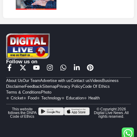
Follow us on
About Us
Our Team
Advertise with us
Contact us
Videos
Business
Disclaimer
Feedback
Sitemap
Privacy Policy
Code Of Ethics
Terms & Conditions
Photo
Cricket
Food
Technology
Education
Health
This website
© Copyright 2026
follows the DNPA
Digital Live News. All
Code of Ethics
rights reserved.