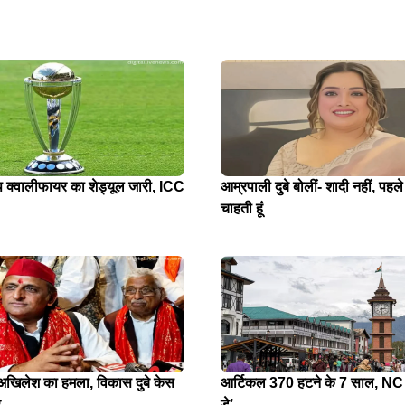
प क्वालीफायर का शेड्यूल जारी, ICC
आम्रपाली दुबे बोलीं- शादी नहीं, पहले
चाहती हूं
े अखिलेश का हमला, विकास दुबे केस
आर्टिकल 370 हटने के 7 साल, NC न
र
डे’