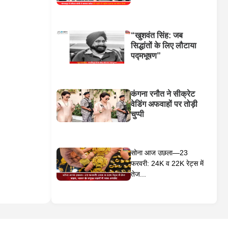
“खुशवंत सिंह: जब
सिद्धांतों के लिए लौटाया
पद्मभूषण”
कंगना रनौत ने सीक्रेट
वेडिंग अफवाहों पर तोड़ी
चुप्पी
सोना आज उछला—23
फरवरी: 24K व 22K रेट्स में
तेज...