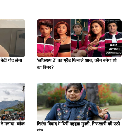
 बेटी गोद लेना
‘लॉकअप 2’ का ग्रैंड फिनाले आज, कौन बनेगा शो
का विनर?
े मनाया ‘ब्लैक
तिरंगा विवाद में घिरीं महबूबा मुफ्ती, गिरफ्तारी की उठी
मांग