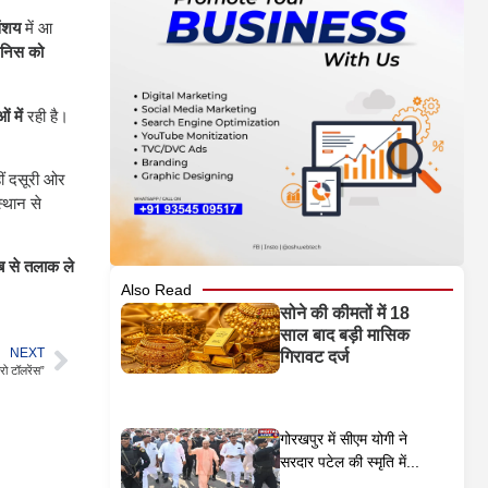
संशय
में आ
टेनिस को
 में
रही है।
ीं दसूरी ओर
्थान से
ब से तलाक ले
Also Read
सोने की कीमतों में 18
साल बाद बड़ी मासिक
NEXT
गिरावट दर्ज
ो टॉलरेंस”
गोरखपुर में सीएम योगी ने
सरदार पटेल की स्मृति में...