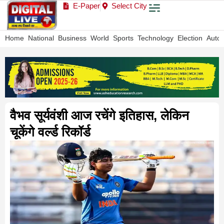
E-Paper
Select City
Home
National
Business
World
Sports
Technology
Election
Auto
वैभव सूर्यवंशी आज रचेंगे इतिहास, लेकिन
चूकेंगे वर्ल्ड रिकॉर्ड