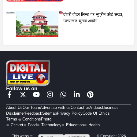
दोहरी वोटर लिस्ट पर सुप्रीम कोर्ट सख्त,
उत्तराखंड चुनाव आयोग...
Follow us on
About Us
Our Team
Advertise with us
Contact us
Videos
Business
Disclaimer
Feedback
Sitemap
Privacy Policy
Code Of Ethics
Terms & Conditions
Photo
Cricket
Food
Technology
Education
Health
This website
© Copyright 2026