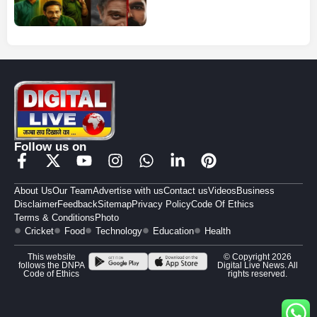
Follow us on
About Us
Our Team
Advertise with us
Contact us
Videos
Business
Disclaimer
Feedback
Sitemap
Privacy Policy
Code Of Ethics
Terms & Conditions
Photo
Cricket
Food
Technology
Education
Health
This website
© Copyright 2026
follows the DNPA
Digital Live News. All
Code of Ethics
rights reserved.