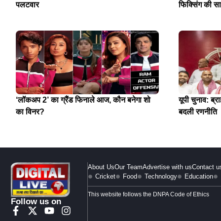
पलटवार
फिक्सिंग की स
‘लॉकअप 2’ का ग्रैंड फिनाले आज, कौन बनेगा शो
यूपी चुनाव: ब्र
का विनर?
बदली रणनीति
About Us
Our Team
Advertise with us
Contact u
Cricket
Food
Technology
Education
This website follows the DNPA Code of Ethics
Follow us on