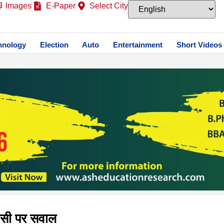
Images
E-Paper
Select City
hnology
Election
Auto
Entertainment
Short Videos
पसी पर सवाल