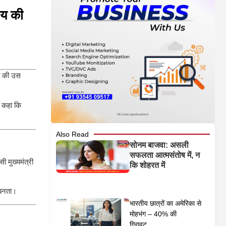
जय की
े की उस
ी कहा कि
Also Read
सोनम बाजवा: असली
सफलता आत्मसंतोष में, न
 मुख्यमंत्री
कि शोहरत में
 बनता।
भारतीय छात्रों का अमेरिका से
मोहभंग – 40% की
गिरावट,...