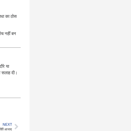
बाधा का ठोस
मंच नहीं बन
ौरे या
की सलाह दी।
NEXT
ीर्ति आजाद