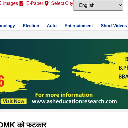
Images
E-Paper
Select City
hnology
Election
Auto
Entertainment
Short Videos
, DMK को फटकार