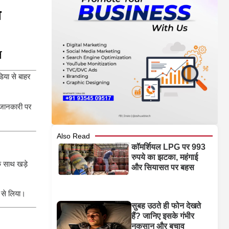
ा
न
िया से बाहर
ट जानकारी पर
Also Read
कॉमर्शियल LPG पर 993
रुपये का झटका, महंगाई
के साथ खड़े
और सियासत पर बहस
प से लिया।
सुबह उठते ही फोन देखते
हैं? जानिए इसके गंभीर
नुकसान और बचाव