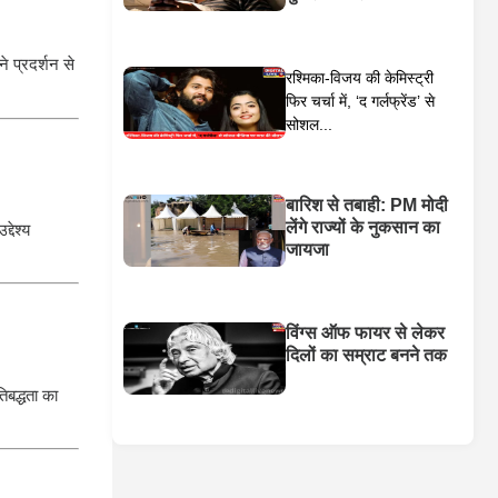
े प्रदर्शन से
रश्मिका-विजय की केमिस्ट्री
फिर चर्चा में, ‘द गर्लफ्रेंड’ से
सोशल...
बारिश से तबाही: PM मोदी
लेंगे राज्यों के नुकसान का
देश्य
जायजा
विंग्स ऑफ फायर से लेकर
दिलों का सम्राट बनने तक
िबद्धता का