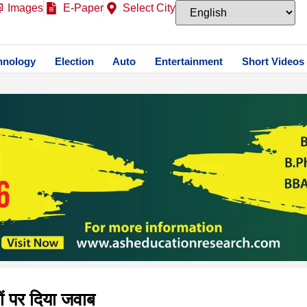
Images
E-Paper
Select City
hnology
Election
Auto
Entertainment
Short Videos
ों पर दिया जवाब