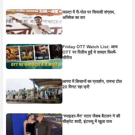
फाल्टा में री-पोल पर सियासी संग्राम,
अभिषेक का वार
Friday OTT Watch List: आज
OTT पर रिलीज हुईं ये दमदार फिल्में-
सीरीज
आगरा में किसानों का प्रदर्शन, रायभा टोल
20 मिनट रहा फ्री
‘स्पाइडर-मैन’ स्टार जैकब बैटलन ने की
सीक्रेट शादी, इंटरव्यू में खुला राज