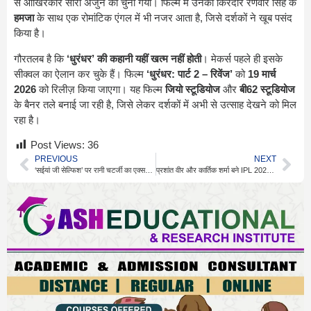
से आखिरकार सारा अर्जुन को चुना गया। फिल्म में उनका किरदार रणवीर सिंह के
हमजा
के साथ एक रोमांटिक एंगल में भी नजर आता है, जिसे दर्शकों ने खूब पसंद
किया है।
गौरतलब है कि
‘धुरंधर’ की कहानी यहीं खत्म नहीं होती
। मेकर्स पहले ही इसके
सीक्वल का ऐलान कर चुके हैं। फिल्म
‘धुरंधर: पार्ट 2 – रिवेंज’
को
19 मार्च
2026
को रिलीज़ किया जाएगा। यह फिल्म
जियो स्टूडियोज
और
बी62 स्टूडियोज
के बैनर तले बनाई जा रही है, जिसे लेकर दर्शकों में अभी से उत्साह देखने को मिल
रहा है।
Post Views:
36
PREVIOUS
NEXT
‘सईयां जी सेल्फिश’ पर रानी चटर्जी का एक्सप्रेशन वीडियो वायरल
प्रशांत वीर और कार्तिक शर्मा बने IPL 2026 के सबसे महंगे अनकैप्ड खिलाड़ी