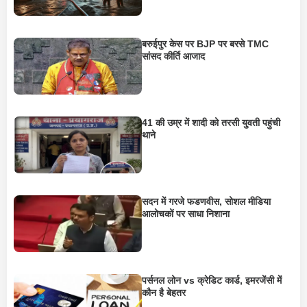
बरुईपुर केस पर BJP पर बरसे TMC
सांसद कीर्ति आजाद
41 की उम्र में शादी को तरसी युवती पहुंची
थाने
सदन में गरजे फडणवीस, सोशल मीडिया
आलोचकों पर साधा निशाना
पर्सनल लोन vs क्रेडिट कार्ड, इमरजेंसी में
कौन है बेहतर