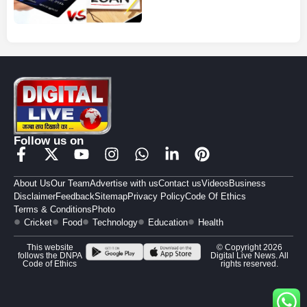
Follow us on
About Us
Our Team
Advertise with us
Contact us
Videos
Business
Disclaimer
Feedback
Sitemap
Privacy Policy
Code Of Ethics
Terms & Conditions
Photo
Cricket
Food
Technology
Education
Health
This website
© Copyright 2026
follows the DNPA
Digital Live News. All
Code of Ethics
rights reserved.