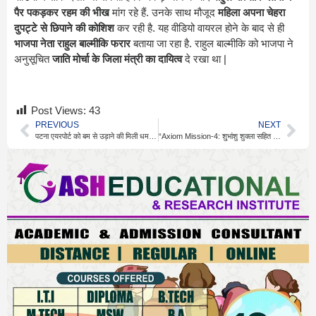
पैर पकड़कर रहम की भीख
मांग रहे हैं. उनके साथ मौजूद
महिला अपना चेहरा
दुपट्टे से छिपाने की कोशिश
कर रही है. यह वीडियो वायरल होने के बाद से ही
भाजपा नेता राहुल बाल्मीकि फरार
बताया जा रहा है. राहुल बाल्मीकि को भाजपा ने
अनुसूचित
जाति मोर्चा के जिला मंत्री का दायित्व
दे रखा था |
Post Views:
43
PREVIOUS
NEXT
पटना एयरपोर्ट को बम से उड़ाने की मिली धमकी, सघन तलाशी अभियान शुरू,मेल के जरिए मिली धमकी
“Axiom Mission‑4: शु्भांशु शुक्ला सहित चार अंतरिक्ष यात्री की कल 14 जुलाई को कैलिफोर्निया तट पर Dragon यान की लैंडिंग”