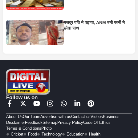
मजदूर पति ने पढ़ाया, ANM बनी पत्नी ने
छोड़ा साथ
Follow us on
About Us
Our Team
Advertise with us
Contact us
Videos
Business
Disclaimer
Feedback
Sitemap
Privacy Policy
Code Of Ethics
Terms & Conditions
Photo
Cricket
Food
Technology
Education
Health