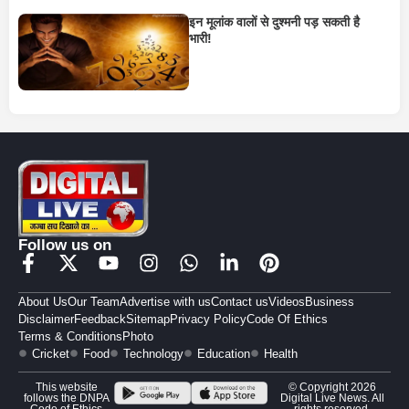
इन मूलांक वालों से दुश्मनी पड़ सकती है
भारी!
Follow us on
About Us
Our Team
Advertise with us
Contact us
Videos
Business
Disclaimer
Feedback
Sitemap
Privacy Policy
Code Of Ethics
Terms & Conditions
Photo
Cricket
Food
Technology
Education
Health
This website
© Copyright 2026
follows the DNPA
Digital Live News. All
Code of Ethics
rights reserved.