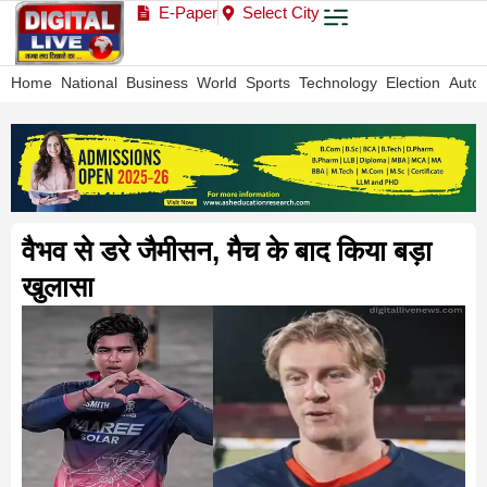
E-Paper
Select City
Home
National
Business
World
Sports
Technology
Election
Auto
वैभव से डरे जैमीसन, मैच के बाद किया बड़ा
खुलासा