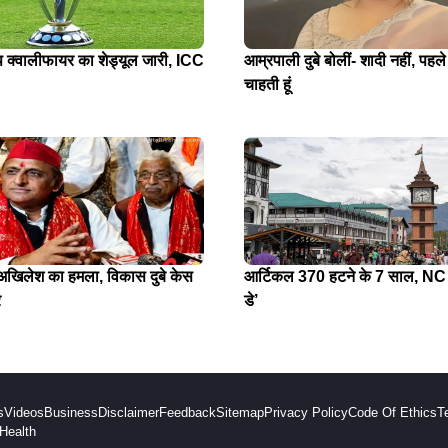
प क्वालीफायर का शेड्यूल जारी, ICC
आम्रपाली दुबे बोलीं- शादी नहीं, पहले
चाहती हूं
े अखिलेश का हमला, विकास दुबे केस
आर्टिकल 370 हटने के 7 साल, NC न
र
डे’
s
Videos
Business
Disclaimer
Feedback
Sitemap
Privacy Policy
Code Of Ethics
T
Health