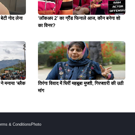
 बेटी गोद लेना
‘लॉकअप 2’ का ग्रैंड फिनाले आज, कौन बनेगा शो
का विनर?
े मनाया ‘ब्लैक
तिरंगा विवाद में घिरीं महबूबा मुफ्ती, गिरफ्तारी की उठी
मांग
erms & Conditions
Photo