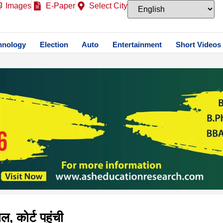
Images
E-Paper
Select City
hnology
Election
Auto
Entertainment
Short Videos
ल, कोर्ट पहुंची