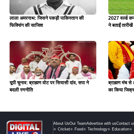
लाला अमरनाथ: जिसने पकड़ी पाकिस्तान की
2027 वर्ल्ड क
फिक्सिंग की साजिश
ने बताईं तारीखें
यूपी चुनाव: ब्राह्मण वोट पर सियासी दांव, सपा ने
ब्राह्मण मंच स
बदली रणनीति
का किया जिक्
About Us
Our Team
Advertise with us
Contact u
Cricket
Food
Technology
Education