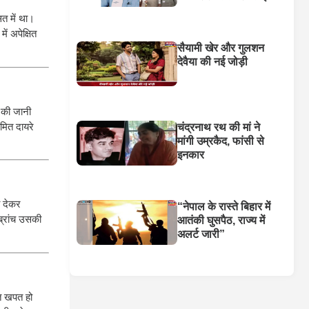
त में था।
ं अपेक्षित
सैयामी खेर और गुलशन
देवैया की नई जोड़ी
छ की जानी
मित दायरे
चंद्रनाथ रथ की मां ने
मांगी उम्रकैद, फांसी से
इनकार
ा देकर
“नेपाल के रास्ते बिहार में
ब्रांच उसकी
आतंकी घुसपैठ, राज्य में
अलर्ट जारी”
त खपत हो