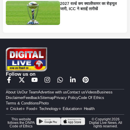
2027 वर्ल्ड कप क्वालीफायर का शेड्यूल
जारी, ICC ने बताईं तारीखें
Follow us on
About Us
Our Team
Advertise with us
Contact us
Videos
Business
Disclaimer
Feedback
Sitemap
Privacy Policy
Code Of Ethics
Terms & Conditions
Photo
Cricket
Food
Technology
Education
Health
This website
© Copyright 2026
follows the DNPA
Digital Live News. All
Code of Ethics
rights reserved.