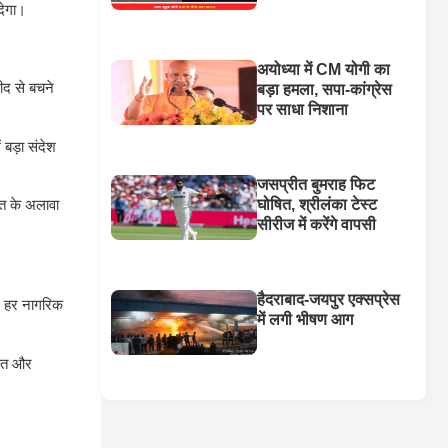
देगा।
अयोध्या में CM योगी का
ीद से बचने
बड़ा हमला, सपा-कांग्रेस
पर साधा निशाना
 बड़ा संदेश
जसप्रीत बुमराह फिट
ूरत के अलावा
घोषित, श्रीलंका टेस्ट
सीरीज में करेंगे वापसी
हैदराबाद-जयपुर एक्सप्रेस
में हर नागरिक
में लगी भीषण आग
बचत और