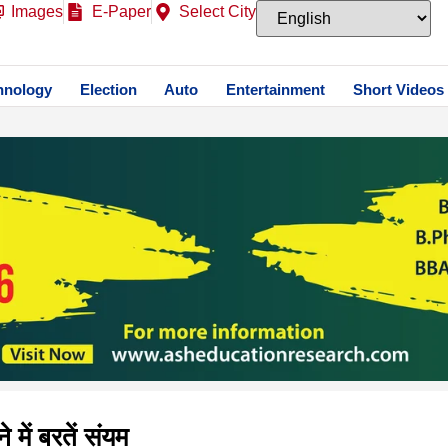
Images
E-Paper
Select City
hnology
Election
Auto
Entertainment
Short Videos
में बरतें संयम