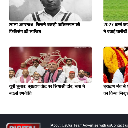
लाला अमरनाथ: जिसने पकड़ी पाकिस्तान की
2027 वर्ल्ड क
फिक्सिंग की साजिश
ने बताईं तारीखें
यूपी चुनाव: ब्राह्मण वोट पर सियासी दांव, सपा ने
ब्राह्मण मंच स
बदली रणनीति
का किया जिक्
About Us
Our Team
Advertise with us
Contact u