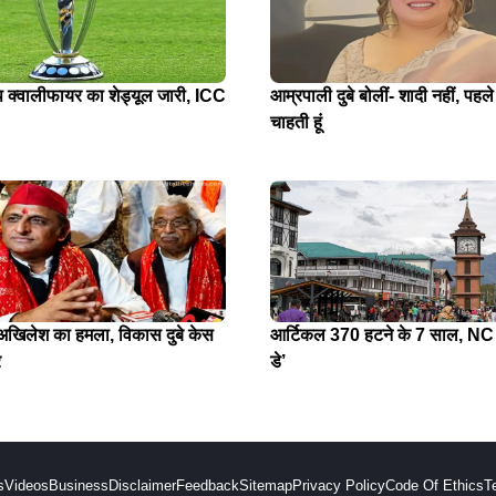
प क्वालीफायर का शेड्यूल जारी, ICC
आम्रपाली दुबे बोलीं- शादी नहीं, पहले
चाहती हूं
े अखिलेश का हमला, विकास दुबे केस
आर्टिकल 370 हटने के 7 साल, NC न
र
डे’
s
Videos
Business
Disclaimer
Feedback
Sitemap
Privacy Policy
Code Of Ethics
T