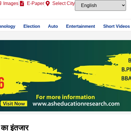
Images
E-Paper
Select City
hnology
Election
Auto
Entertainment
Short Videos
 का इंतजार