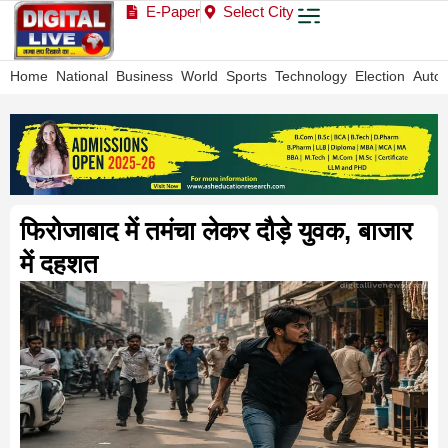
E-Paper
Select City
Home
National
Business
World
Sports
Technology
Election
Auto
फिरोजाबाद में तमंचा लेकर दौड़े युवक, बाजार
में दहशत