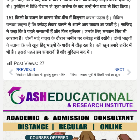
थे
। पुरोहित ने विधि-विधान से पू
जा-अर्चना के बाद उन्हें गंगा घाट से विदा किया
।
151 किलो के वजन के कारण बीच-बीच में विश्राम
करना पड़ता है। लेकिन
उनका कहना है कि
कांवड़ लेकर चलने से अपने आप ताकत आ जाती
है।
साजिद
ने कहा कि वे पहले सनातनी हैं और फिर मुस्लिम
। उनके लिए
भगवान शिव भी
आराध्य हैं
। दोनों भाई यात्रा के
दौरान जमीन पर कांवड़ नहीं रखेंगे
। दोनों भाइयों
ने बताया कि
जो खून हिंदू भाइयों के शरीर में दौड़ रहा है
। वही
खून हमारे शरीर में
भी है
। इससे पहले
हम सनातनी हैं और मुस्लिम बाद में
।
Post Views:
27
PREVIOUS
NEXT
“Axiom Mission‑4: शु्भांशु शुक्ला सहित चार अंतरिक्ष यात्री की कल 14 जुलाई को कैलिफोर्निया तट पर Dragon यान की लैंडिंग”
“बिहार:मतदाता सूची में विदेशी नामों का खुलासा: चुनाव आयोग देशव्यापी गहन जांच शुरू”