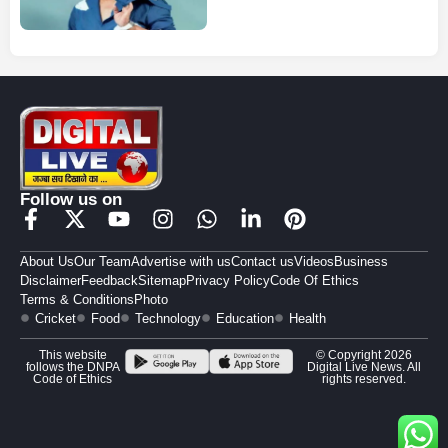
Follow us on
About Us
Our Team
Advertise with us
Contact us
Videos
Business
Disclaimer
Feedback
Sitemap
Privacy Policy
Code Of Ethics
Terms & Conditions
Photo
Cricket
Food
Technology
Education
Health
This website
© Copyright 2026
follows the DNPA
Digital Live News. All
Code of Ethics
rights reserved.