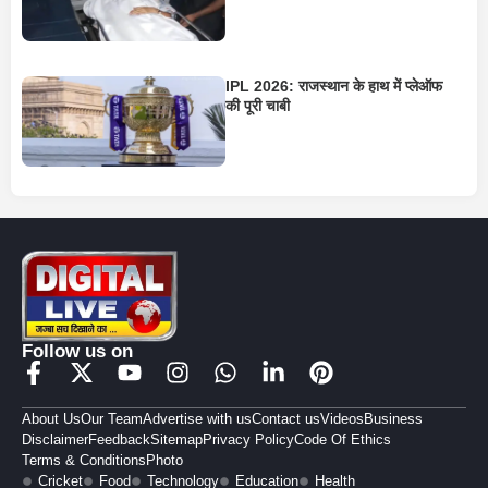
IPL 2026: राजस्थान के हाथ में प्लेऑफ
की पूरी चाबी
Follow us on
About Us
Our Team
Advertise with us
Contact us
Videos
Business
Disclaimer
Feedback
Sitemap
Privacy Policy
Code Of Ethics
Terms & Conditions
Photo
Cricket
Food
Technology
Education
Health