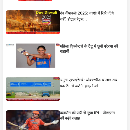
देव दीपावली 2025: काशी में सिर्फ दीये
नहीं, होटल रेट्स...
महिला क्रिकेटरों के टैटू में छुपी प्रेरणा की
कहानी
यमुना एक्सप्रेसवे: ओवरस्पीड चालान अब
फास्टैग से कटेंगे, हादसों को...
क्लासेन की पारी से गूंजा IPL, पीटरसन
की बड़ी सलाह