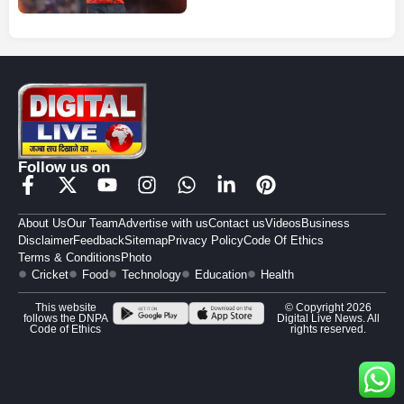
Follow us on
About Us
Our Team
Advertise with us
Contact us
Videos
Business
Disclaimer
Feedback
Sitemap
Privacy Policy
Code Of Ethics
Terms & Conditions
Photo
Cricket
Food
Technology
Education
Health
This website
© Copyright 2026
follows the DNPA
Digital Live News. All
Code of Ethics
rights reserved.