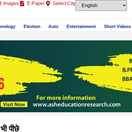
Images
E-Paper
Select City
hnology
Election
Auto
Entertainment
Short Videos
 भी पीछे