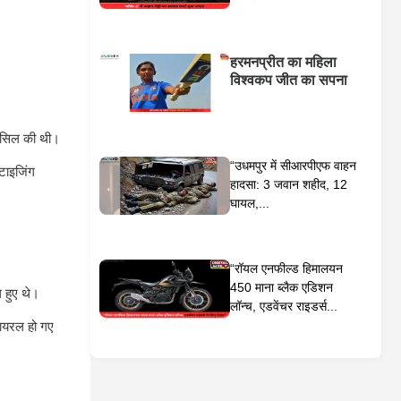
हरमनप्रीत का महिला
विश्वकप जीत का सपना
हासिल की थी।
“उधमपुर में सीआरपीएफ वाहन
टाइजिंग
हादसा: 3 जवान शहीद, 12
घायल,...
“रॉयल एनफील्ड हिमालयन
450 माना ब्लैक एडिशन
 हुए थे।
लॉन्च, एडवेंचर राइडर्स...
वायरल हो गए