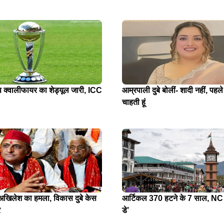
प क्वालीफायर का शेड्यूल जारी, ICC
आम्रपाली दुबे बोलीं- शादी नहीं, पहले
चाहती हूं
े अखिलेश का हमला, विकास दुबे केस
आर्टिकल 370 हटने के 7 साल, NC न
र
डे’