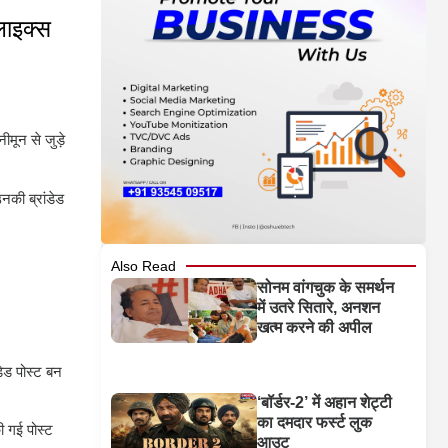
लाइक्स
मून से जुड़े
नकी ब्रांडेड
Also Read
सोनम वांगचुक के समर्थन
में उतरे सितारे, अनशन
खत्म करने की अपील
डेड पोस्ट बन
‘बॉर्डर-2’ में अहान शेट्टी
का दमदार फर्स्ट लुक
ी गई पोस्ट
आउट