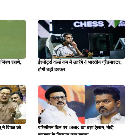
जिंक्य रहाणे,
ईस्पोर्ट्स वर्ल्ड कप में उतरेंगे 4 भारतीय ग्रैंडमास्टर,
होगी बड़ी टक्कर
 ने विपक्ष को
परिसीमन बिल पर DMK का बड़ा ऐलान, मोदी
सरकार के खिलाफ रुख कायम