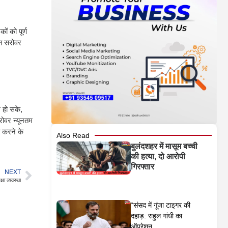
ं को पूर्ण
ृत सरोवर
 हो सके,
रोवर न्यूनतम
ी करने के
Also Read
बुलंदशहर में मासूम बच्ची
की हत्या, दो आरोपी
गिरफ्तार
NEXT
्षा व्यवस्था
“संसद में गूंजा टाइगर की
दहाड़: राहुल गांधी का
ऑपरेशन...