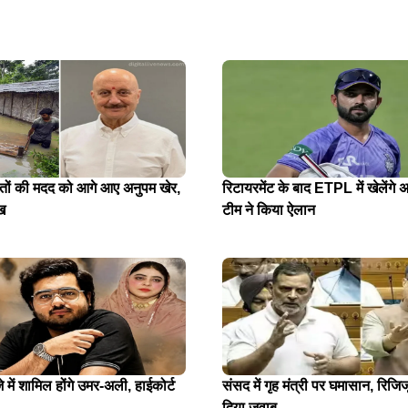
ितों की मदद को आगे आए अनुपम खेर,
रिटायरमेंट के बाद ETPL में खेलेंगे अ
ख
टीम ने किया ऐलान
में शामिल होंगे उमर-अली, हाईकोर्ट
संसद में गृह मंत्री पर घमासान, रिजिजू
दिया जवाब