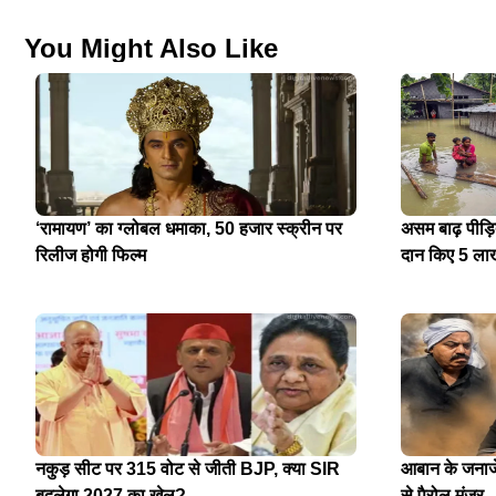
You Might Also Like
‘रामायण’ का ग्लोबल धमाका, 50 हजार स्क्रीन पर
असम बाढ़ पीड़
रिलीज होगी फिल्म
दान किए 5 ला
नकुड़ सीट पर 315 वोट से जीती BJP, क्या SIR
आबान के जनाजे 
बदलेगा 2027 का खेल?
से पैरोल मंजूर