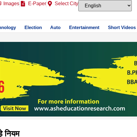
Images
E-Paper
Select City
hnology
Election
Auto
Entertainment
Short Videos
़े नियम