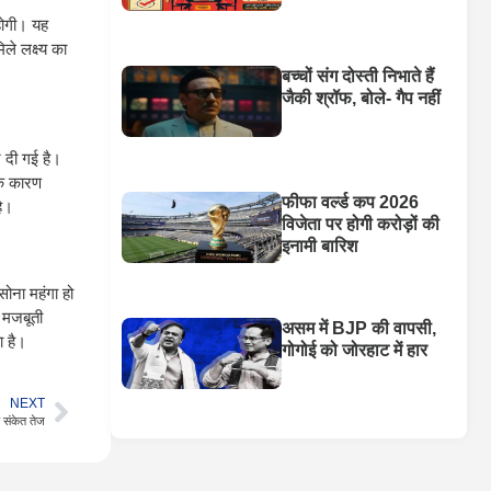
होगी। यह
ले लक्ष्य का
बच्चों संग दोस्ती निभाते हैं
जैकी श्रॉफ, बोले- गैप नहीं
दी गई है।
के कारण
फीफा वर्ल्ड कप 2026
है।
विजेता पर होगी करोड़ों की
इनामी बारिश
सोना महंगा हो
 मजबूती
असम में BJP की वापसी,
ा है।
गोगोई को जोरहाट में हार
NEXT
े संकेत तेज