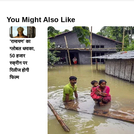
You Might Also Like
‘रामायण’ का
ग्लोबल धमाका,
50 हजार
स्क्रीन पर
रिलीज होगी
फिल्म