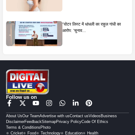
“वोटर लिस्ट में धांधली का राहुल गांधी का
आरोप: ‘चुनाव...
Follow us on
About Us
Our Team
Advertise with us
Contact us
Videos
Business
Disclaimer
Feedback
Sitemap
Privacy Policy
Code Of Ethics
Terms & Conditions
Photo
Cricket
Food
Technology
Education
Health