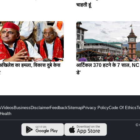
चाहती हूं
े अखिलेश का हमला, विकास दुबे केस
आर्टिकल 370 हटने के 7 साल, NC न
र
डे’
s
Videos
Business
Disclaimer
Feedback
Sitemap
Privacy Policy
Code Of Ethics
T
Health
© 