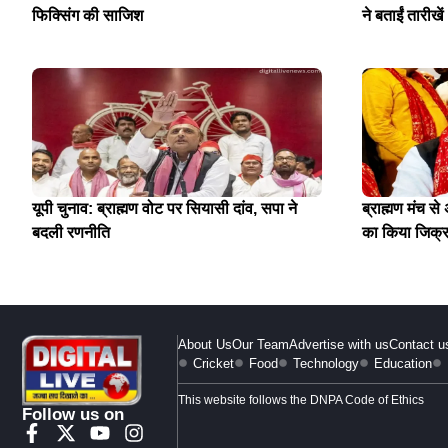
फिक्सिंग की साजिश
ने बताईं तारीखें
यूपी चुनाव: ब्राह्मण वोट पर सियासी दांव, सपा ने
ब्राह्मण मंच स
बदली रणनीति
का किया जिक्
About Us
Our Team
Advertise with us
Contact u
Cricket
Food
Technology
Education
This website follows the DNPA Code of Ethics
Follow us on