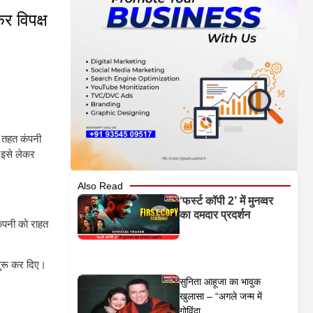
र विपक्ष
े तहत कंपनी
ब इसे लेकर
Also Read
‘फर्स्ट कॉपी 2’ में मुनव्वर
का दमदार प्रदर्शन
कंपनी को राहत
 शुरू कर दिए।
सुनिता आहूजा का भावुक
खुलासा – “अगले जन्म में
गोविंदा...