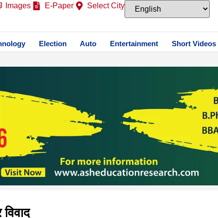
Images
E-Paper
Select City
hnology
Election
Auto
Entertainment
Short Videos
र विवाद