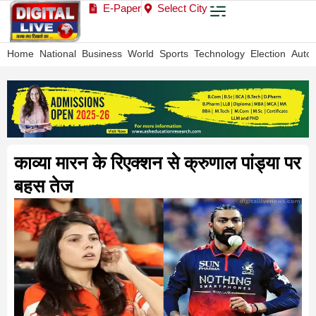
E-Paper
Select City
Home
National
Business
World
Sports
Technology
Election
Auto
काव्या मारन के रिएक्शन से क्रुणाल पांड्या पर
बहस तेज