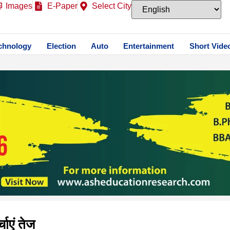
Images
E-Paper
Select City
chnology
Election
Auto
Entertainment
Short Vide
चाएं तेज