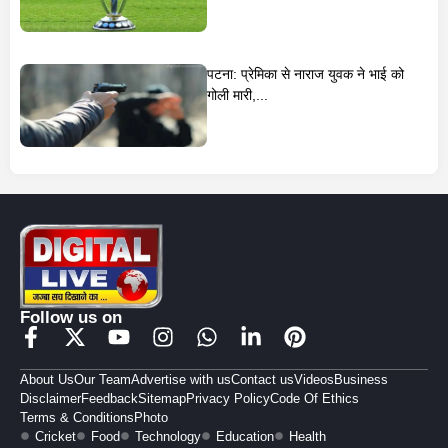
पटना: प्रेमिका से नाराज युवक ने भाई को
गोली मारी,...
Follow us on
About Us
Our Team
Advertise with us
Contact us
Videos
Business
Disclaimer
Feedback
Sitemap
Privacy Policy
Code Of Ethics
Terms & Conditions
Photo
Cricket
Food
Technology
Education
Health