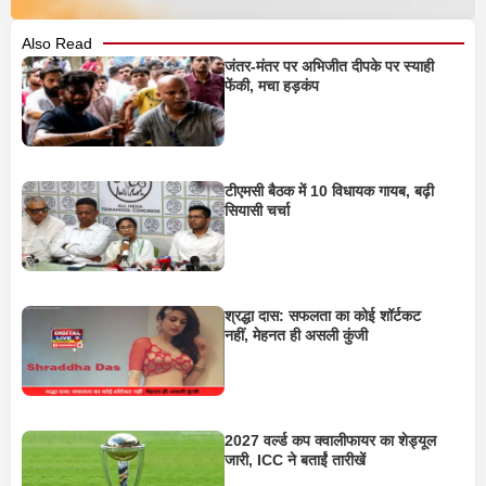
Also Read
जंतर-मंतर पर अभिजीत दीपके पर स्याही
फेंकी, मचा हड़कंप
टीएमसी बैठक में 10 विधायक गायब, बढ़ी
सियासी चर्चा
श्रद्धा दास: सफलता का कोई शॉर्टकट
नहीं, मेहनत ही असली कुंजी
2027 वर्ल्ड कप क्वालीफायर का शेड्यूल
जारी, ICC ने बताईं तारीखें