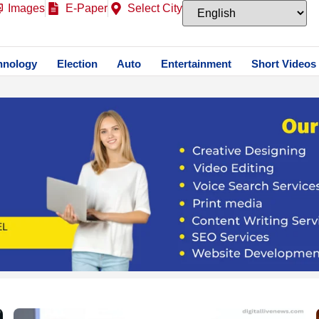
Images
E-Paper
Select City
hnology
Election
Auto
Entertainment
Short Videos