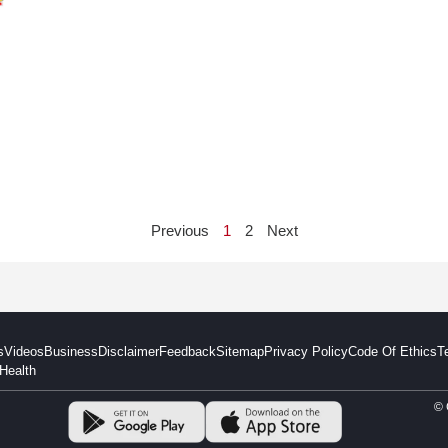
Previous
1
2
Next
s
Videos
Business
Disclaimer
Feedback
Sitemap
Privacy Policy
Code Of Ethics
T
Health
© 